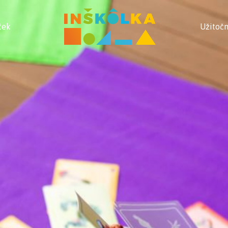
ček
Užitočn