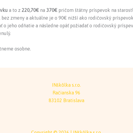
evku
a to z
220,70€
na
370€
pričom štátny príspevok na starost
al bez zmeny a aktuálne je o 90€ nižší ako rodičovský príspevok
ť o jeho odňatie a následne opäť požiadať o rodičovský príspev
ynulý.
ytneme osobne.
INškôlka s.r.o.
Račianska 96
83102 Bratislava
Copyright © 2026 | INškôlka s.r.o.