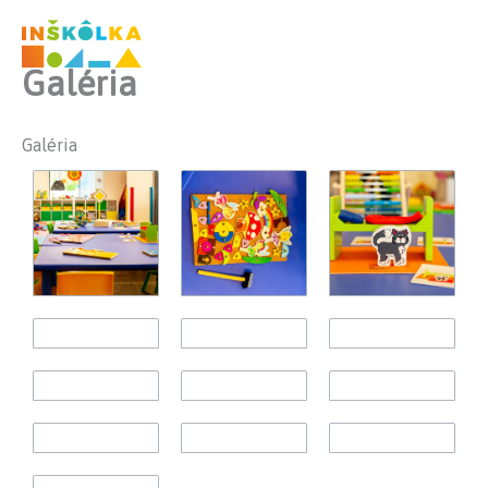
Preskočiť
na
obsah
Galéria
Galéria