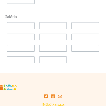
Galéria
INškôlka s.r.o.